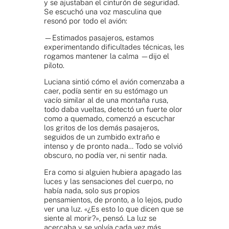
y se ajustaban el cinturón de seguridad.
Se escuchó una voz masculina que
resonó por todo el avión:
—Estimados pasajeros, estamos
experimentando dificultades técnicas, les
rogamos mantener la calma —dijo el
piloto.
Luciana sintió cómo el avión comenzaba a
caer, podía sentir en su estómago un
vacío similar al de una montaña rusa,
todo daba vueltas, detectó un fuerte olor
como a quemado, comenzó a escuchar
los gritos de los demás pasajeros,
seguidos de un zumbido extraño e
intenso y de pronto nada… Todo se volvió
obscuro, no podía ver, ni sentir nada.
Era como si alguien hubiera apagado las
luces y las sensaciones del cuerpo, no
había nada, solo sus propios
pensamientos, de pronto, a lo lejos, pudo
ver una luz. «¿Es esto lo que dicen que se
siente al morir?», pensó. La luz se
acercaba y se volvía cada vez más