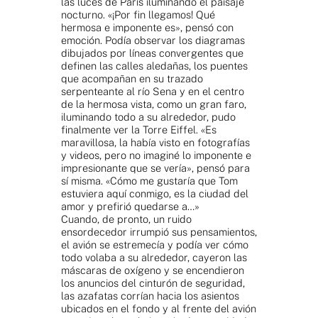
las luces de París iluminando el paisaje
nocturno. «¡Por fin llegamos! Qué
hermosa e imponente es», pensó con
emoción. Podía observar los diagramas
dibujados por líneas convergentes que
definen las calles aledañas, los puentes
que acompañan en su trazado
serpenteante al río Sena y en el centro
de la hermosa vista, como un gran faro,
iluminando todo a su alrededor, pudo
finalmente ver la Torre Eiffel. «Es
maravillosa, la había visto en fotografías
y videos, pero no imaginé lo imponente e
impresionante que se vería», pensó para
sí misma. «Cómo me gustaría que Tom
estuviera aquí conmigo, es la ciudad del
amor y prefirió quedarse a…»
Cuando, de pronto, un ruido
ensordecedor irrumpió sus pensamientos,
el avión se estremecía y podía ver cómo
todo volaba a su alrededor, cayeron las
máscaras de oxígeno y se encendieron
los anuncios del cinturón de seguridad,
las azafatas corrían hacia los asientos
ubicados en el fondo y al frente del avión