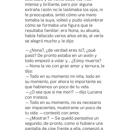
intensa y brillante, pero por alguna
extraña razón no le lastimaba los ojos, ni
le preocupaba, sintió cómo una mano
tomaba la suya, volteó y pudo vislumbrar
cómo se formaba una figura que le
resultaba familiar; era Nona, su abuela,
había fallecido varios años atrás, al verla
se alegró mucho y le dijo:
—¿Nona?, ¿de verdad eres tú?, ¿qué
pasó? De pronto estaba en un avión y
todo empezó a volar y… ¿Estoy muerta?
—Nona la vio con gran amor y ternura, le
dijo:
—Todo en su momento mi niña, todo en
su momento, por ahora lo importante es
que hablemos un poco de tu vida.
—¿O sea que sí me morí? —dijo Luciana
con tristeza.
—Todo en su momento, no es necesario
ser impacientes, muéstrame un poco de
tu vida —contestó con amor.
—¿Mostrar? —Se quedó pensativa un
segundo, de pronto, como si hubiera una
pantalla de cine frente a ella, comenzó a