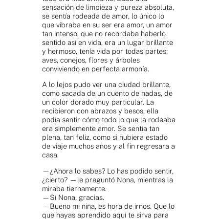
sensación de limpieza y pureza absoluta,
se sentía rodeada de amor, lo único lo
que vibraba en su ser era amor, un amor
tan intenso, que no recordaba haberlo
sentido así en vida, era un lugar brillante
y hermoso, tenía vida por todas partes;
aves, conejos, flores y árboles
conviviendo en perfecta armonía.
A lo lejos pudo ver una ciudad brillante,
como sacada de un cuento de hadas, de
un color dorado muy particular. La
recibieron con abrazos y besos, ella
podía sentir cómo todo lo que la rodeaba
era simplemente amor. Se sentía tan
plena, tan feliz, como si hubiera estado
de viaje muchos años y al fin regresara a
casa.
—¿Ahora lo sabes? Lo has podido sentir,
¿cierto? —le preguntó Nona, mientras la
miraba tiernamente.
—Sí Nona, gracias.
—Bueno mi niña, es hora de irnos. Que lo
que hayas aprendido aquí te sirva para