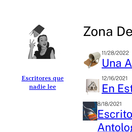
Saltar
al
contenido
Zona De
11/28/2022
Una A
Escritores que
12/16/2021
En Es
nadie lee
8/18/2021
Escrit
Antolog