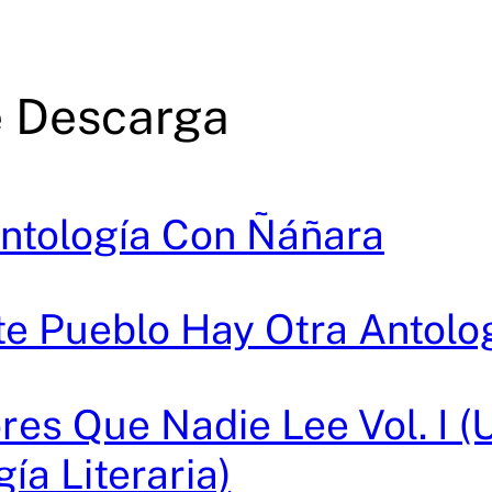
 Descarga
ntología Con Ñáñara
te Pueblo Hay Otra Antolo
ores Que Nadie Lee Vol. I (
ía Literaria)