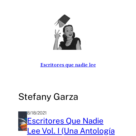
Saltar
al
contenido
Escritores que nadie lee
Stefany Garza
8/18/2021
Escritores Que Nadie
Lee Vol. I (una Antología